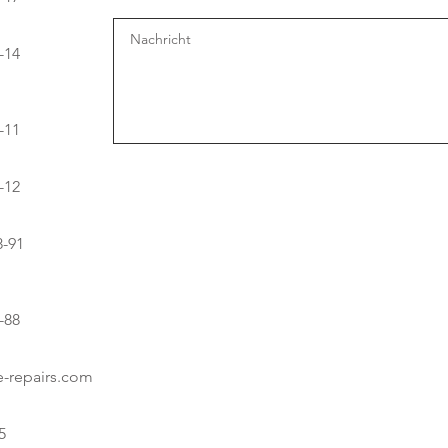
-14
-11
-12
8-91
-88
e-repairs.com
5