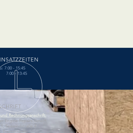
INSATZZEITEN
: 7:00 - 15:45
:00 - 13:45
SCHRIFT
und Rechnungsanschrift:
er Engine Repairs GmbH
1, Seewindstraße 4
2, Bremerhaven