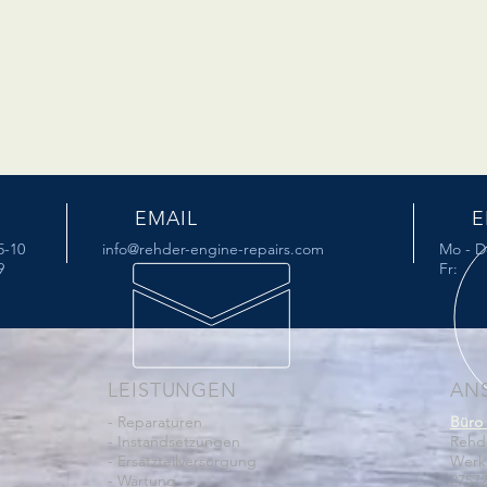
EMAIL
E
-10
info@rehder-engine-repairs.com
Mo - Do
9
Fr: 7
LEISTUNGEN
AN
- Reparaturen
Büro 
- Instandsetzungen
Rehd
- Ersatzteilversorgung
Werk 
- Wartung
2757