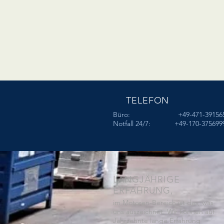
TELEFON
Büro: +49-471-391565
Notfall 24/7: +49-170-375699
LANGJÄHRIGE
ERFAHRUNG,
im Motoren-Bereich ist das, was
uns auszeichnet. Wir können auf
Jahrzehnte lange Erfahrung