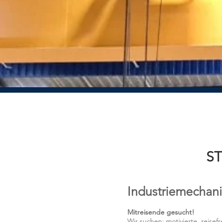
ST
Industriemechani
Mitreisende gesucht!
Wir suchen: motivierte, reise