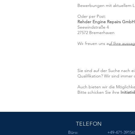
Bewerbungen mit aktuellem Le
Oder per Post:
Rehder Engine Repairs GmbH
Seewindstraße 4
27572 Bremerhaven
Wir freuen uns auf Ihre auss
Sie sind auf der Suche nach 
Qualifikation? Wir sind immer 
Auch bieten wir die Möglichke
Bitte schicken Sie ihre
Initiat
TELEFON
Büro: +49-471-391565