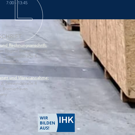
:00 - 13:45
SCHRIFT
und Rechnungsanschrift:
er Engine Repairs GmbH
1, Seewindstraße 4
2, Bremerhaven
any
statt und Warenannahme:
2, Seewindstraße 4
2, Bremerhaven
any