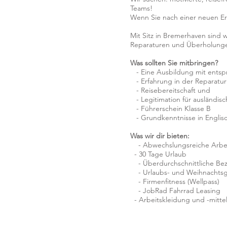
Teams!
Wenn Sie nach einer neuen Er
Mit Sitz in Bremerhaven sind 
Reparaturen und Überholungen
Was sollten Sie mitbringen?
- Eine Ausbildung mit entsp
- Erfahrung in der Reparatu
- Reisebereitschaft und
- Legitimation für ausländisch
- Führerschein Klasse B
- Grundkenntnisse in Englisch
Was wir dir bieten:
- Abwechslungsreiche Arbeit
- 30 Tage Urlaub
- Überdurchschnittliche Be
- Urlaubs- und Weihnachtsg
- Firmenfitness (Wellpass)
- JobRad Fahrrad Leasing
- Arbeitskleidung und -mittel