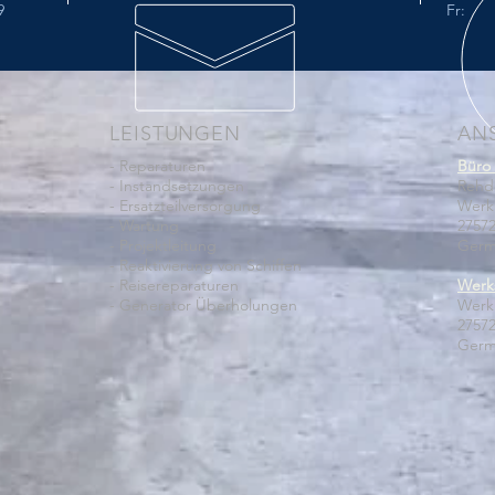
9
Fr: 7
LEISTUNGEN
AN
- Reparaturen
Büro 
- Instandsetzungen
Rehd
- Ersatzteilversorgung
Werk 
- Wartung
2757
- Projektleitung
Germ
- Reaktivierung von Schiffen
- Reisereparaturen
Werk
- Generator Überholungen
Werk 
2757
Germ