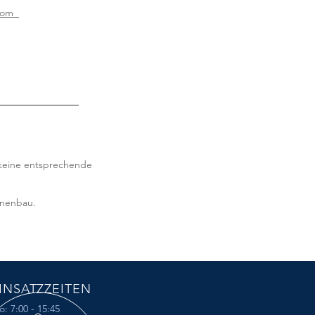
.com
 keine entsprechende
inenbau.
INSATZZEITEN
: 7:00 - 15:45