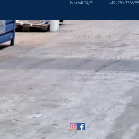
Notfall 24/7: +49-170-375699
LANGJÄHRIGE
ERFAHRUNG,
im Motoren-Bereich ist das, was
uns auszeichnet. Wir können auf
Jahrzehnte lange Erfahrung
zurück greifen und sind trotzdem
immer auf dem neusten
Technologischen Stand!