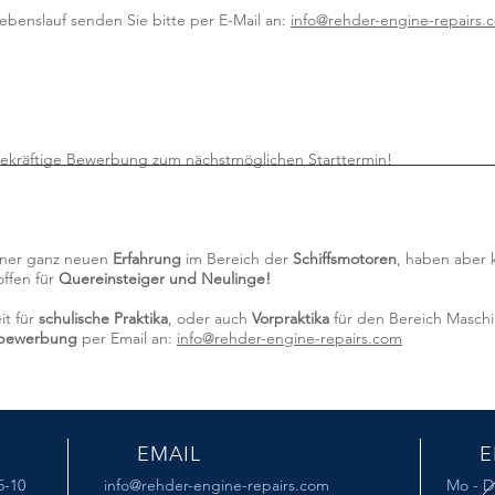
benslauf senden Sie bitte per E-Mail an:
info@rehder-engine-repairs
agekräftige Bewerbung zum nächstmöglichen Starttermin!
einer ganz neuen
Erfahrung
im Bereich der
Schiffsmotoren
, haben aber
offen für
Quereinsteiger und Neulinge!
it für
schulische Praktika
, oder auch
Vorpraktika
für den Bereich Masch
ivbewerbung
per Email an:
info@rehder-engine-repairs.com
EMAIL
E
-10
info@rehder-engine-repairs.com
Mo - Do